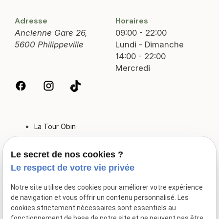
Adresse
Horaires
Ancienne Gare 26,
09:00 - 22:00
5600 Philippeville
Lundi - Dimanche
14:00 - 22:00
Mercredi
La Tour Obin
Nos conseils
Le secret de nos cookies ?
Spa
Le respect de votre vie privée
La nuité
Notre site utilise des cookies pour améliorer votre expérience
Spa en groupe
de navigation et vous offrir un contenu personnalisé. Les
cookies strictement nécessaires sont essentiels au
Formule Spa et Massage
fonctionnement de base de notre site et ne peuvent pas être