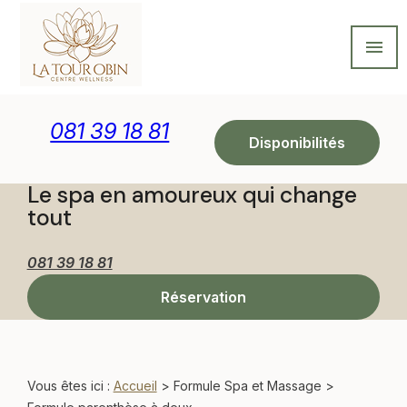
Panneau de gestion des cookies
menu
081 39 18 81
Disponibilités
Le spa en amoureux qui change
tout
081 39 18 81
Réservation
Vous êtes ici :
Accueil
>
Formule Spa et Massage
>